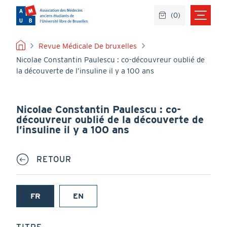
Aller
(
0
)
au
contenu
principal
FIL
Revue Médicale De bruxelles
Nicolae Constantin Paulescu : co-découvreur oublié de
D'ARIANE
la découverte de l’insuline il y a 100 ans
Nicolae Constantin Paulescu : co-
découvreur oublié de la découverte de
l’insuline il y a 100 ans
RETOUR
FR
EN
(onglet
actif)