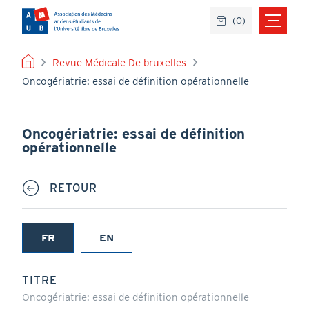
Aller
(
0
)
au
contenu
principal
FIL
Revue Médicale De bruxelles
Oncogériatrie: essai de définition opérationnelle
D'ARIANE
Oncogériatrie: essai de définition
opérationnelle
RETOUR
FR
EN
(onglet
actif)
TITRE
Oncogériatrie: essai de définition opérationnelle