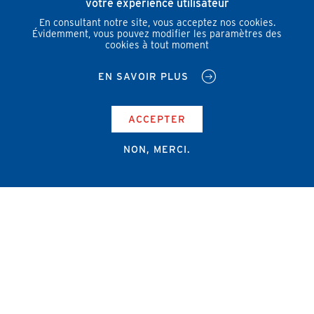
votre expérience utilisateur
En consultant notre site, vous acceptez nos cookies.
Évidemment, vous pouvez modifier les paramètres des
cookies à tout moment
EN SAVOIR PLUS
ACCEPTER
NON, MERCI.
Campus Erasme - Bâtiment J
Route de Lennik 808/612
1070 Bruxelles
+32 2 555 67 94
info@amub-ulb.be
SOCIAL
NETWORKS
MENU