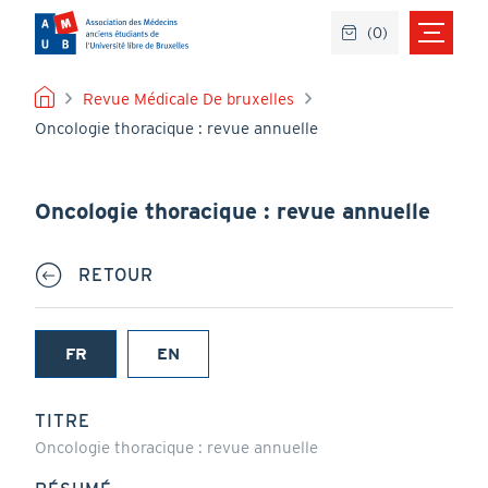
Aller
(
0
)
au
contenu
principal
FIL
Revue Médicale De bruxelles
Oncologie thoracique : revue annuelle
D'ARIANE
Oncologie thoracique : revue annuelle
RETOUR
FR
EN
(onglet
actif)
TITRE
Oncologie thoracique : revue annuelle