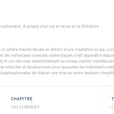
sphonates. A propos d’un cas et revue de la littérature
a sphère maxillo-faciale en dehors d’une irradiation locale. L’ut
et des métastases osseuses ostéolytiques a fait apparaître depui
écrit ces nécroses essentiellement au niveau maxillo-mandibulair
e infectées et douloureuses pour lesquelles les traitements mé
par bisphosphonates de réaliser une mise en ordre dentaire compl
CHAPITRE
CAS CLINIQUES
C