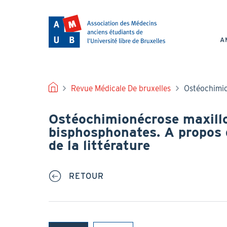
Aller
au
NAV
contenu
PRI
principal
A
FIL
Revue Médicale De bruxelles
Ostéochimio
D'ARIANE
Ostéochimionécrose maxillo
bisphosphonates. A propos 
de la littérature
RETOUR