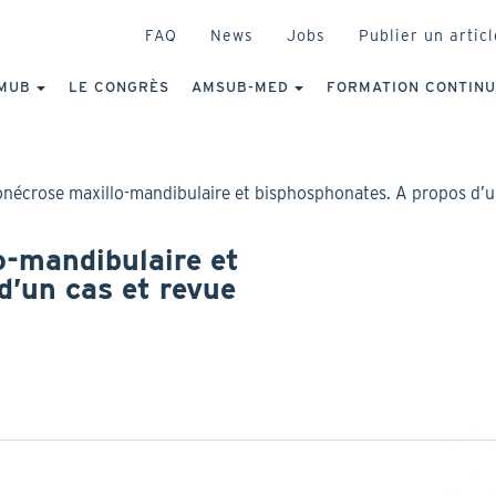
HEADER
FAQ
News
Jobs
Publier un articl
IGATION
NCIPALE
MUB
LE CONGRÈS
AMSUB-MED
FORMATION CONTIN
nécrose maxillo-mandibulaire et bisphosphonates. A propos d’un 
-mandibulaire et
d’un cas et revue