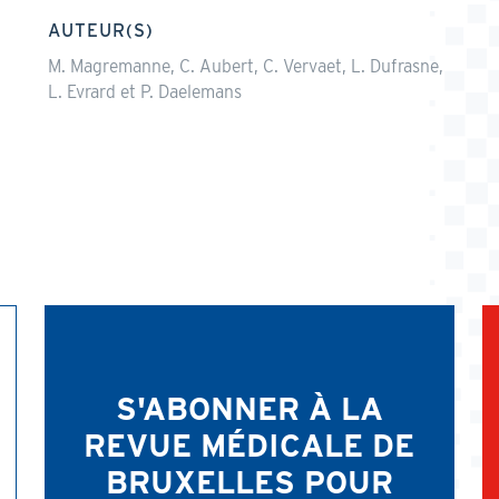
AUTEUR(S)
M. Magremanne, C. Aubert, C. Vervaet, L. Dufrasne,
L. Evrard et P. Daelemans
S'ABONNER À LA
REVUE MÉDICALE DE
BRUXELLES POUR