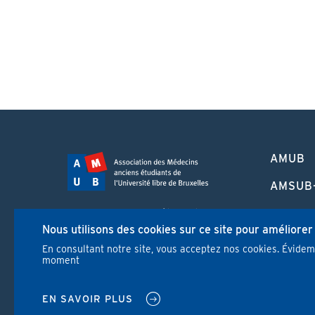
PIED
AMUB
DE
PAGE
AMSUB
FORMA
Campus Erasme - Bâtiment J
CONTI
Nous utilisons des cookies sur ce site pour améliorer
Route de Lennik 808/612
1070 Bruxelles
En consultant notre site, vous acceptez nos cookies. Évide
REVUE
moment
+32 2 555 67 94
info@amub-ulb.be
NEWS
SOCIAL
EN SAVOIR PLUS
NETWORKS