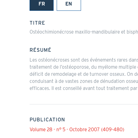
FR
EN
(onglet
actif)
TITRE
Ostéochimionécrose maxillo-mandibulaire et bispho
RÉSUMÉ
Les ostéonécroses sont des événements rares dans l
traitement de l’ostéoporose, du myélome multiple 
déficit de remodelage et de turnover osseux. On d
conduisant à de vastes zones de dénudation osseus
efficaces. Il est conseillé avant tout traitement 
PUBLICATION
Volume 28 - n° 5 - Octobre 2007 (409-480)