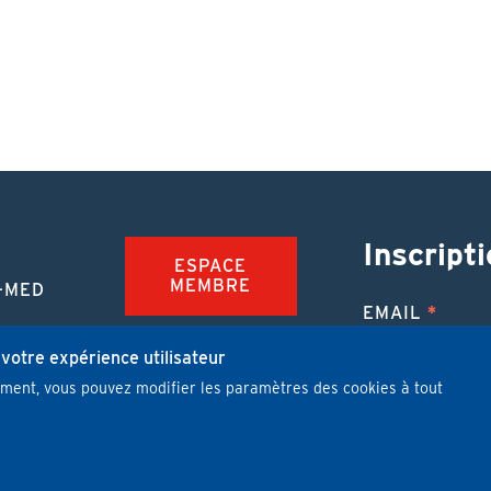
Inscripti
ESPACE
MEMBRE
-MED
EMAIL
TION
FAQ
NUE
 votre expérience utilisateur
mment, vous pouvez modifier les paramètres des cookies à tout
JOBS
 MÉDICALE
J'ai lu et j'
PUBLIER UN
ARTICLE