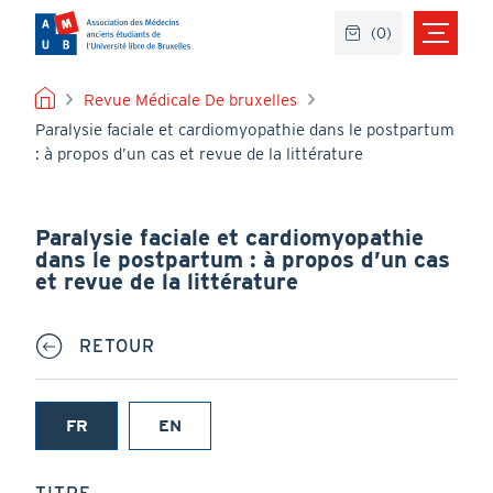
Aller
(
0
)
au
contenu
principal
FIL
Revue Médicale De bruxelles
Paralysie faciale et cardiomyopathie dans le postpartum
D'ARIANE
: à propos d’un cas et revue de la littérature
Paralysie faciale et cardiomyopathie
dans le postpartum : à propos d’un cas
et revue de la littérature
RETOUR
FR
EN
(onglet
actif)