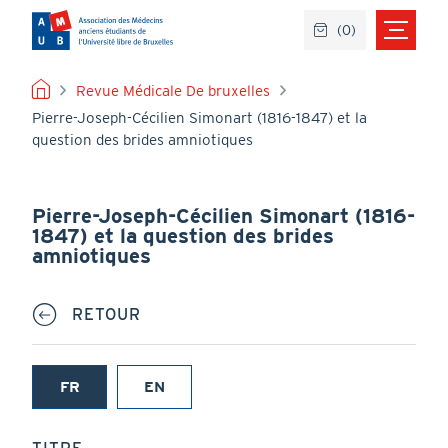
Aller
(
0
)
au
contenu
principal
FIL
Revue Médicale De bruxelles
Pierre-Joseph-Cécilien Simonart (1816-1847) et la
D'ARIANE
question des brides amniotiques
Pierre-Joseph-Cécilien Simonart (1816-
1847) et la question des brides
amniotiques
RETOUR
FR
EN
(onglet
actif)