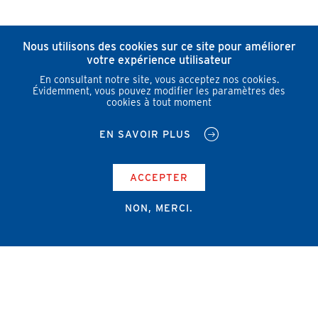
Nous utilisons des cookies sur ce site pour améliorer
votre expérience utilisateur
En consultant notre site, vous acceptez nos cookies.
Évidemment, vous pouvez modifier les paramètres des
cookies à tout moment
EN SAVOIR PLUS
ACCEPTER
NON, MERCI.
Campus Erasme - Bâtiment J
Route de Lennik 808/612
1070 Bruxelles
+32 2 555 67 94
info@amub-ulb.be