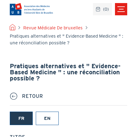
Aller
(
0
)
au
contenu
principal
FIL
Revue Médicale De bruxelles
Pratiques alternatives et " Evidence-Based Medicine " :
D'ARIANE
une réconciliation possible ?
Pratiques alternatives et " Evidence-
Based Medicine " : une réconciliation
possible ?
RETOUR
FR
EN
(onglet
actif)