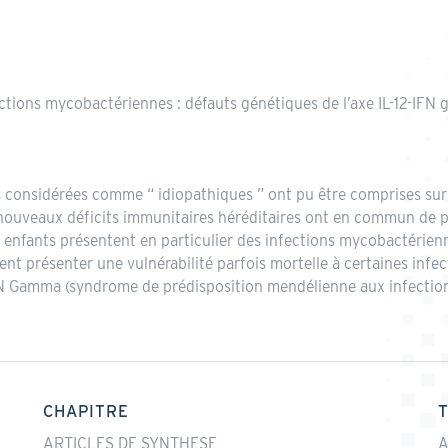
ections mycobactériennes : défauts génétiques de l’axe IL-12-IF
s considérées comme “ idiopathiques ” ont pu être comprises sur
 nouveaux déficits immunitaires héréditaires ont en commun de p
s enfants présentent en particulier des infections mycobactérie
nt présenter une vulnérabilité parfois mortelle à certaines infec
-12-IFN Gamma (syndrome de prédisposition mendélienne aux infect
CHAPITRE
ARTICLES DE SYNTHESE
A