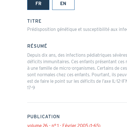
FR
EN
(onglet
actif)
TITRE
Prédisposition génétique et susceptibilité aux inf
RÉSUMÉ
Depuis dix ans, des infections pédiatriques sévère
déficits immunitaires. Ces enfants présentant ces
à une famille de micro-organismes. Certains de ce
sont normales chez ces enfants. Pourtant, ils peuve
est de faire le point sur les déficits de l’axe IL
17-9
PUBLICATION
volume 26 - n° 1 - Février 2005 (1-65)