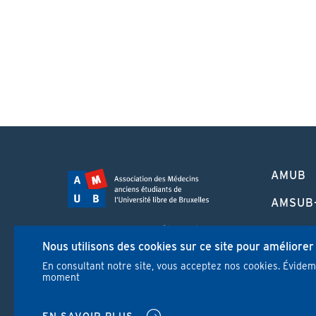
PIED
AMUB
DE
PAGE
AMSUB
FORMA
Campus Erasme - Bâtiment J
CONTI
Nous utilisons des cookies sur ce site pour améliorer
Route de Lennik 808/612
1070 Bruxelles
En consultant notre site, vous acceptez nos cookies. Évide
REVUE
moment
+32 2 555 67 94
info@amub-ulb.be
NEWS