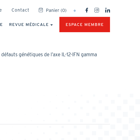
SOCIAL
e
Contact
Panier
(
0
)
NETWORKS
MENU
UE
REVUE MÉDICALE
ESPACE MEMBRE
: défauts génétiques de l’axe IL-12-IFN gamma