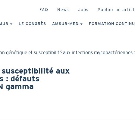
HEADER
FAQ
News
Jobs
Publier un articl
IGATION
NCIPALE
MUB
LE CONGRÈS
AMSUB-MED
FORMATION CONTIN
on génétique et susceptibilité aux infections mycobactériennes 
 susceptibilité aux
s : défauts
IFN gamma