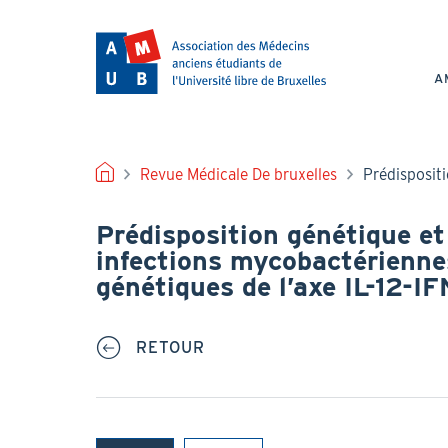
Aller
au
NAV
contenu
PRI
principal
A
FIL
Revue Médicale De bruxelles
Prédispositi
D'ARIANE
Prédisposition génétique et
infections mycobactérienne
génétiques de l’axe IL-12-
RETOUR