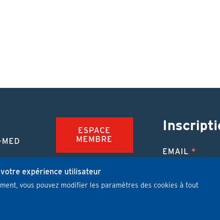
Inscripti
ESPACE
MEMBRE
-MED
EMAIL
TION
FAQ
NUE
 votre expérience utilisateur
mment, vous pouvez modifier les paramètres des cookies à tout
JOBS
 MÉDICALE
J'ai lu et j'
PUBLIER UN
ARTICLE