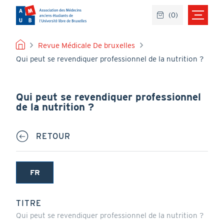
Aller
(
0
)
au
contenu
principal
FIL
Revue Médicale De bruxelles
Qui peut se revendiquer professionnel de la nutrition ?
D'ARIANE
Qui peut se revendiquer professionnel
de la nutrition ?
RETOUR
FR
(onglet
actif)
TITRE
Qui peut se revendiquer professionnel de la nutrition ?