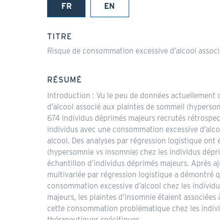
FR
EN
(onglet
actif)
TITRE
Risque de consommation excessive d’alcool associ
RÉSUMÉ
Introduction : Vu le peu de données actuellement d
d’alcool associé aux plaintes de sommeil (hyperso
674 individus déprimés majeurs recrutés rétrospect
individus avec une consommation excessive d’alcool
alcool. Des analyses par régression logistique ont
(hypersomnie vs insomnie) chez les individus dépri
échantillon d’individus déprimés majeurs. Après a
multivariée par régression logistique a démontré q
consommation excessive d’alcool chez les individu
majeurs, les plaintes d’insomnie étaient associées
cette consommation problématique chez les individ
thérapeutiques spécifiques.