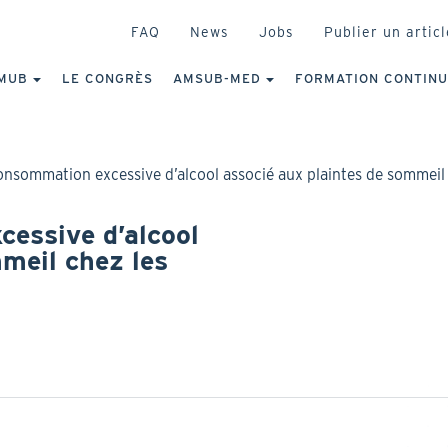
HEADER
FAQ
News
Jobs
Publier un articl
IGATION
NCIPALE
MUB
LE CONGRÈS
AMSUB-MED
FORMATION CONTIN
onsommation excessive d’alcool associé aux plaintes de sommeil 
essive d’alcool
meil chez les