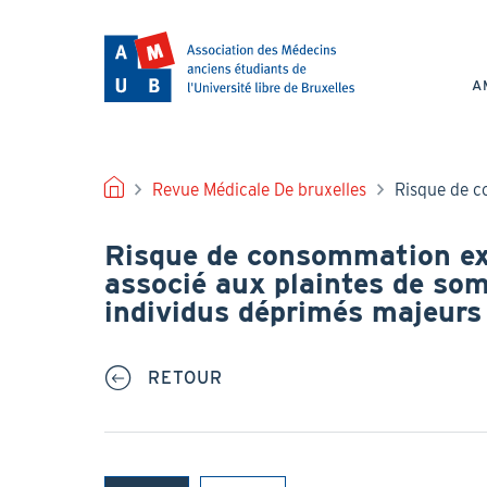
Aller
au
NAV
contenu
PRI
principal
A
FIL
Revue Médicale De bruxelles
Risque de c
D'ARIANE
Risque de consommation exc
associé aux plaintes de som
individus déprimés majeurs
RETOUR