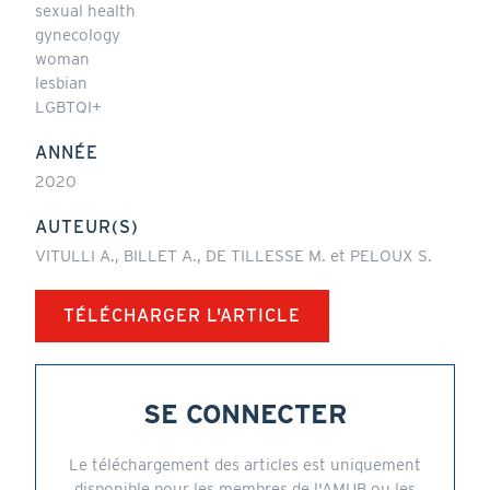
sexual health
gynecology
woman
lesbian
LGBTQI+
ANNÉE
2020
AUTEUR(S)
VITULLI A., BILLET A., DE TILLESSE M. et PELOUX S.
TÉLÉCHARGER L'ARTICLE
SE CONNECTER
Le téléchargement des articles est uniquement
disponible pour les membres de l'AMUB ou les