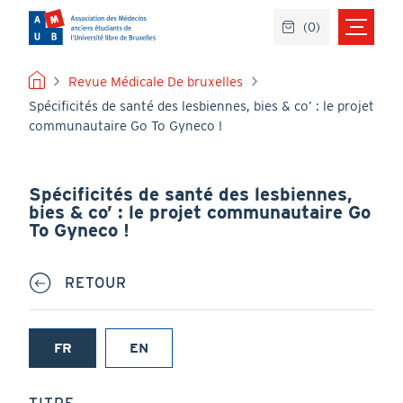
Aller
(
0
)
au
contenu
principal
FIL
Revue Médicale De bruxelles
Spécificités de santé des lesbiennes, bies & co’ : le projet
D'ARIANE
communautaire Go To Gyneco !
Spécificités de santé des lesbiennes,
bies & co’ : le projet communautaire Go
To Gyneco !
RETOUR
FR
EN
(onglet
actif)