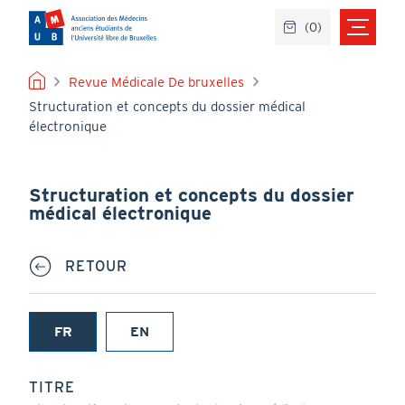
Aller
(
0
)
au
contenu
principal
FIL
Revue Médicale De bruxelles
Structuration et concepts du dossier médical
D'ARIANE
électronique
Structuration et concepts du dossier
médical électronique
RETOUR
FR
EN
(onglet
actif)
TITRE