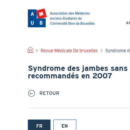
Aller
au
NAV
contenu
PRI
principal
A
FIL
Revue Médicale De bruxelles
Syndrome de
D'ARIANE
Syndrome des jambes sans 
recommandés en 2007
RETOUR
FR
EN