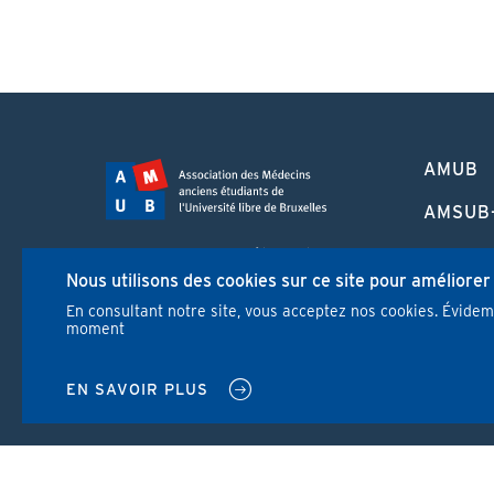
PIED
AMUB
DE
PAGE
AMSUB
FORMA
Campus Erasme - Bâtiment J
CONTI
Nous utilisons des cookies sur ce site pour améliorer
Route de Lennik 808/612
1070 Bruxelles
En consultant notre site, vous acceptez nos cookies. Évide
REVUE
moment
+32 2 555 67 94
info@amub-ulb.be
NEWS
SOCIAL
EN SAVOIR PLUS
NETWORKS
MENU