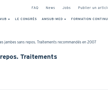
HEADER
FAQ
News
Jobs
Publier un articl
IGATION
NCIPALE
MUB
LE CONGRÈS
AMSUB-MED
FORMATION CONTIN
s jambes sans repos. Traitements recommandés en 2007
repos. Traitements