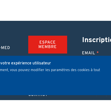
Inscripti
ESPACE
MEMBRE
-MED
EMAIL
TION
FAQ
NUE
 votre expérience utilisateur
mment, vous pouvez modifier les paramètres des cookies à tout
JOBS
 MÉDICALE
J'ai lu et j'
PUBLIER UN
ARTICLE
CONTACT