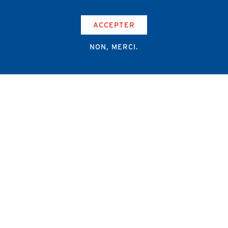
ACCEPTER
NON, MERCI.
Campus Erasme - Bâtiment J
Route de Lennik 808/612
1070 Bruxelles
+32 2 555 67 94
info@amub-ulb.be
SOCIAL
NETWORKS
MENU
PIED
AMUB
DE
PAGE
AMSUB-MED
FORMATION CONTINUE
REVUE MÉDICALE