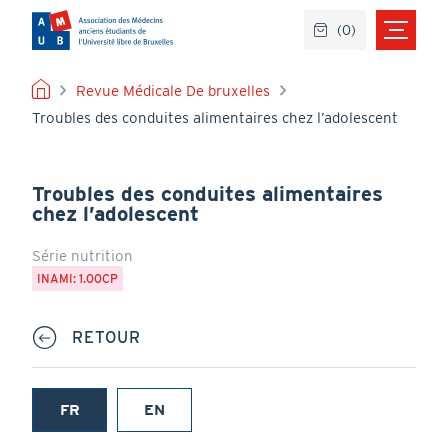
Aller
(
0
)
au
contenu
principal
FIL
Revue Médicale De bruxelles
Troubles des conduites alimentaires chez l’adolescent
D'ARIANE
Troubles des conduites alimentaires
chez l’adolescent
Série nutrition
INAMI: 1.00CP
RETOUR
FR
EN
(onglet