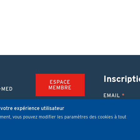
Inscripti
ESPACE
MEMBRE
-MED
EMAIL
TION
FAQ
NUE
 votre expérience utilisateur
mment, vous pouvez modifier les paramètres des cookies à tout
JOBS
 MÉDICALE
J'ai lu et j'
PUBLIER UN
ARTICLE