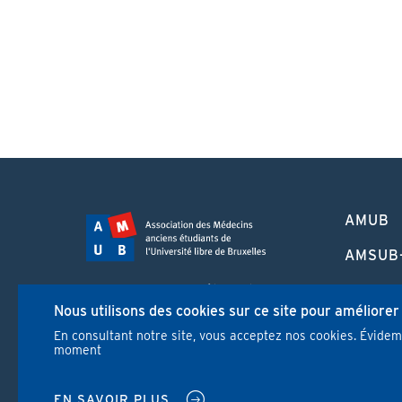
PIED
AMUB
DE
PAGE
AMSUB
FORMA
Campus Erasme - Bâtiment J
CONTI
Nous utilisons des cookies sur ce site pour améliorer
Route de Lennik 808/612
1070 Bruxelles
En consultant notre site, vous acceptez nos cookies. Évide
REVUE
moment
+32 2 555 67 94
info@amub-ulb.be
NEWS
SOCIAL
EN SAVOIR PLUS