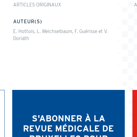
ARTICLES ORIGINAUX
A
AUTEUR(S)
E. Hottois, L. Weichselbaum, F. Guérisse et V.
Doriath
S'ABONNER À LA
REVUE MÉDICALE DE