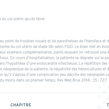
u col utérin (accès libre)
au point de troubles visuels et de paresthésies de l’hémiface et
nome du col utérin de stade IIIb selon FIGO. Le bilan met en évi
reux examens complémentaires, parmi lesquels on retrouve une 
eux. En cours d’hospitalisation, la patiente se dégrade sur le 
dans l’hypothèse d’une endocardite infectieuse. La répétition des
te néoplasique de la patiente, la négativité des hémocultures et 
 qu’il s’agisse d’une complication peu décrite des néoplasies cer
, du moins dans un premier temps. Rev Med Brux 2014 ; 35 : 72-7
CHAPITRE