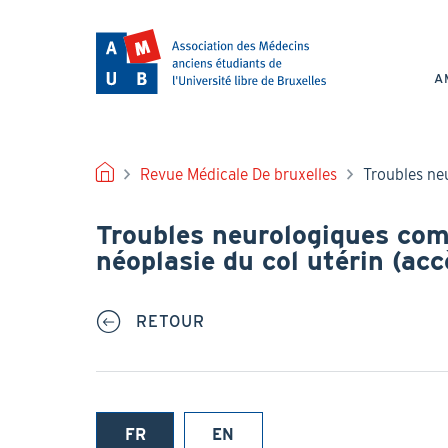
Aller
au
NAV
contenu
PRI
principal
A
FIL
Revue Médicale De bruxelles
Troubles neu
D'ARIANE
Troubles neurologiques com
néoplasie du col utérin (accè
RETOUR
FR
EN