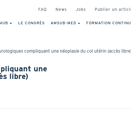
HEADER
FAQ
News
Jobs
Publier un articl
IGATION
NCIPALE
MUB
LE CONGRÈS
AMSUB-MED
FORMATION CONTIN
rologiques compliquant une néoplasie du col utérin (accès libre
pliquant une
s libre)