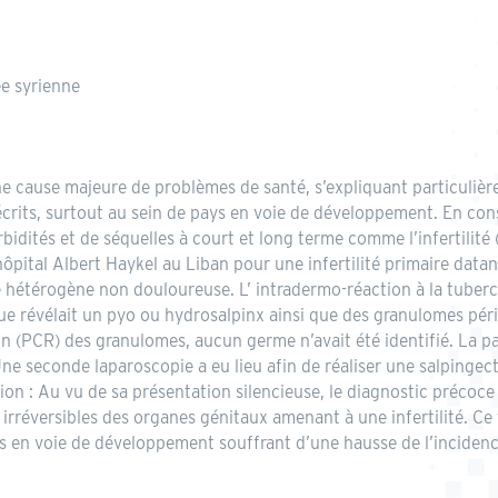
ée syrienne
une cause majeure de problèmes de santé, s’expliquant particuliè
crits, surtout au sein de pays en voie de développement. En cons
dités et de séquelles à court et long terme comme l’infertilité (
l’hôpital Albert Haykel au Liban pour une infertilité primaire da
hétérogène non douloureuse. L’ intradermo-réaction à la tubercul
e révélait un pyo ou hydrosalpinx ainsi que des granulomes périt
on (PCR) des granulomes, aucun germe n’avait été identifié. La p
e seconde laparoscopie a eu lieu afin de réaliser une salpingecto
ion : Au vu de sa présentation silencieuse, le diagnostic précoce 
s irréversibles des organes génitaux amenant à une infertilité. Ce
 en voie de développement souffrant d’une hausse de l’incidence 