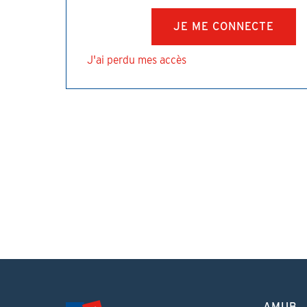
J'ai perdu mes accès
PIED
AMUB