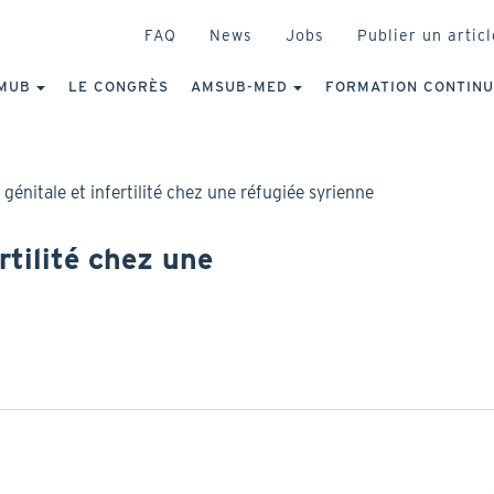
HEADER
FAQ
News
Jobs
Publier un articl
IGATION
NCIPALE
MUB
LE CONGRÈS
AMSUB-MED
FORMATION CONTIN
génitale et infertilité chez une réfugiée syrienne
rtilité chez une