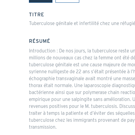
(onglet
actif)
TITRE
Tuberculose génitale et infertilité chez une réfugi
RÉSUMÉ
Introduction : De nos jours, la tuberculose reste 
millions de nouveaux cas chez la femme ont été dé
tuberculose génitale est une cause majeure de morbi
syrienne nulligeste de 22 ans s’était présentée à 
échographie transvaginale avait montré une masse 
thorax était normale. Une laparoscopie diagnostiqu
bactérienne ainsi que sur polymerase chain reacti
empirique pour une salpingite sans amélioration. Un
revenues positives pour le M. tuberculosis. Discuss
traiter à temps la patiente et d’éviter des séquelle
tuberculose chez les immigrants provenant de pays
transmission.