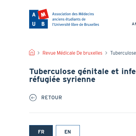
Aller
au
NAV
contenu
PRI
principal
A
FIL
Revue Médicale De bruxelles
Tuberculose 
D'ARIANE
Tuberculose génitale et infe
réfugiée syrienne
RETOUR
FR
EN