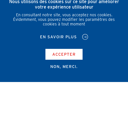
Nous utilisons des cookies sur ce site pour améliorer
votre expérience utilisateur
En consultant notre site, vous acceptez nos cookies.
Évidemment, vous pouvez modifier les paramètres des
cookies à tout moment
EN SAVOIR PLUS
ACCEPTER
NON, MERCI.
Campus Erasme - Bâtiment J
Route de Lennik 808/612
1070 Bruxelles
+32 2 555 67 94
info@amub-ulb.be
SOCIAL
NETWORKS