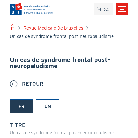
Aller
(
0
)
au
contenu
principal
FIL
Revue Médicale De bruxelles
Un cas de syndrome frontal post-neuropaludisme
D'ARIANE
Un cas de syndrome frontal post-
neuropaludisme
RETOUR
FR
EN
(onglet
actif)
TITRE
Un cas de syndrome frontal post-neuropaludisme