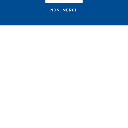
NON, MERCI.
Campus Erasme - Bâtiment J
Route de Lennik 808/612
1070 Bruxelles
+32 2 555 67 94
info@amub-ulb.be
SOCIAL
NETWORKS
MENU
PIED
AMUB
DE
PAGE
AMSUB-MED
FORMATION CONTINUE
REVUE MÉDICALE
NEWS