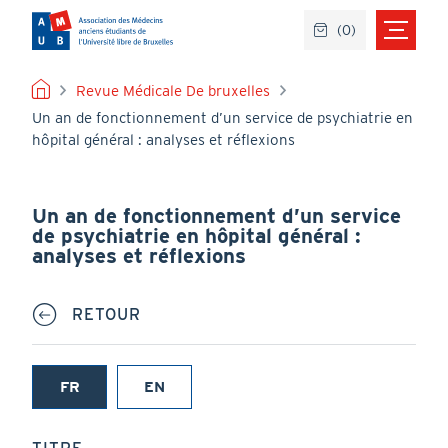
Aller
(
0
)
au
contenu
principal
FIL
Revue Médicale De bruxelles
Un an de fonctionnement d’un service de psychiatrie en
D'ARIANE
hôpital général : analyses et réflexions
Un an de fonctionnement d’un service
de psychiatrie en hôpital général :
analyses et réflexions
RETOUR
FR
EN
(onglet
actif)