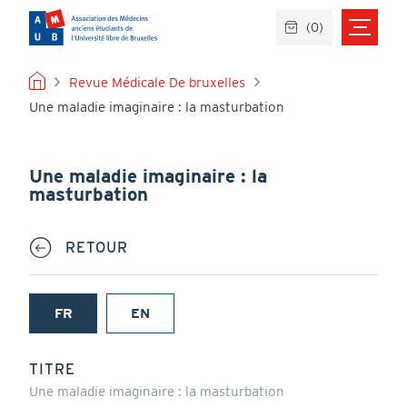
Aller
(
0
)
au
contenu
principal
FIL
Revue Médicale De bruxelles
Une maladie imaginaire : la masturbation
D'ARIANE
Une maladie imaginaire : la
masturbation
RETOUR
FR
EN
(onglet
actif)
TITRE
Une maladie imaginaire : la masturbation