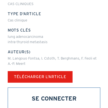
CAS CLINIQUES
TYPE D'ARTICLE
Cas clinique
MOTS CLÉS
lung adenocarcinoma
intra-thyroid metastasis
AUTEUR(S)
M. Langouo Fontsa, I. Cstoth, T. Berghmans, F. Feoli et
A.-P. Meert
TÉLÉCHARGER L'ARTICLE
SE CONNECTER