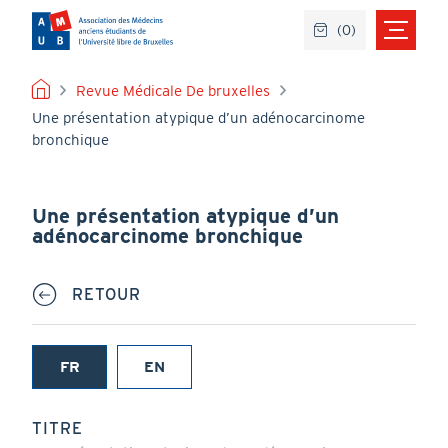
Aller
(
0
)
au
contenu
principal
FIL
Revue Médicale De bruxelles
Une présentation atypique d’un adénocarcinome
D'ARIANE
bronchique
Une présentation atypique d’un
adénocarcinome bronchique
RETOUR
FR
EN
(onglet
actif)
TITRE