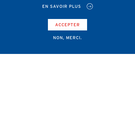
EN SAVOIR PLUS
ACCEPTER
NON, MERCI.
Campus Erasme - Bâtiment J
Route de Lennik 808/612
1070 Bruxelles
+32 2 555 67 94
info@amub-ulb.be
SOCIAL
NETWORKS
MENU
PIED
AMUB
DE
PAGE
AMSUB-MED
FORMATION CONTINUE