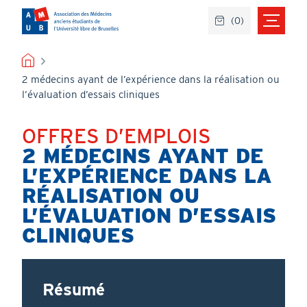
Aller
(
0
)
au
contenu
principal
FIL
2 médecins ayant de l’expérience dans la réalisation ou
D'ARIANE
l’évaluation d’essais cliniques
OFFRES D’EMPLOIS
Titre
2 MÉDECINS AYANT DE
L’EXPÉRIENCE DANS LA
RÉALISATION OU
L’ÉVALUATION D’ESSAIS
CLINIQUES
Résumé