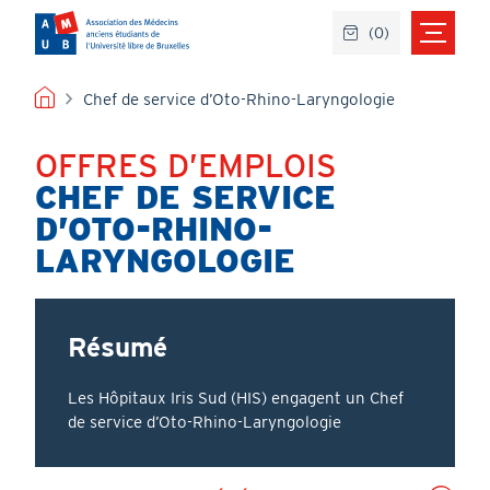
Aller
(
0
)
au
contenu
principal
FIL
Chef de service d’Oto-Rhino-Laryngologie
D'ARIANE
OFFRES D’EMPLOIS
Titre
CHEF DE SERVICE
D’OTO-RHINO-
LARYNGOLOGIE
Résumé
Les Hôpitaux Iris Sud (HIS) engagent un Chef
de service d’Oto-Rhino-Laryngologie
PD