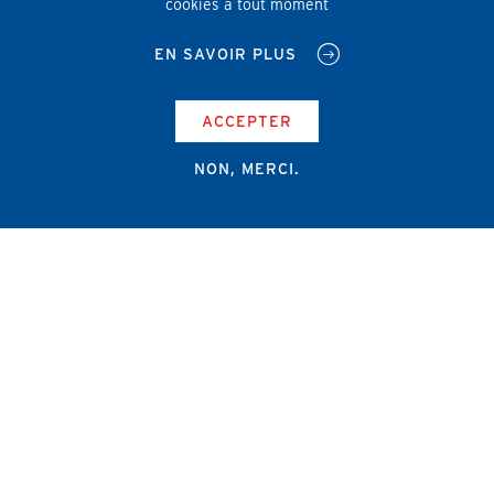
cookies à tout moment
EN SAVOIR PLUS
ACCEPTER
NON, MERCI.
Campus Erasme - Bâtiment J
Route de Lennik 808/612
1070 Bruxelles
+32 2 555 67 94
info@amub-ulb.be
SOCIAL
NETWORKS
MENU
PIED
AMUB
DE
PAGE
AMSUB-MED