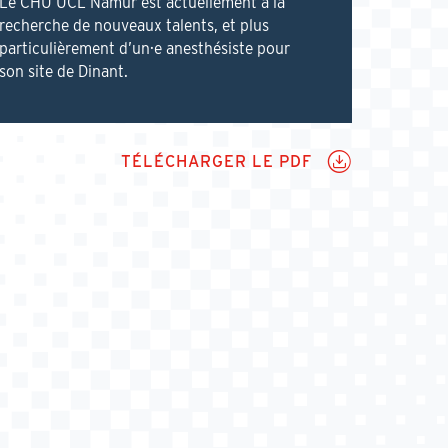
Le CHU UCL Namur est actuellement à la
recherche de nouveaux talents, et plus
particulièrement d’un·e anesthésiste pour
son site de Dinant.
PDF
TÉLÉCHARGER LE PDF