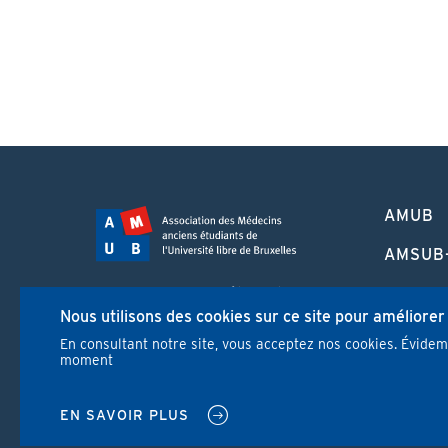
PIED
AMUB
DE
PAGE
AMSUB
FORMA
Campus Erasme - Bâtiment J
CONTI
Nous utilisons des cookies sur ce site pour améliorer
Route de Lennik 808/612
1070 Bruxelles
En consultant notre site, vous acceptez nos cookies. Évide
REVUE
moment
+32 2 555 67 94
info@amub-ulb.be
NEWS
SOCIAL
EN SAVOIR PLUS
NETWORKS