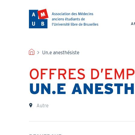
Aller
au
NAV
contenu
PRI
principal
A
FIL
Un.e anesthésiste
D'ARIANE
OFFRES D’EMP
Titre
UN.E ANESTH
Lieu
Autre