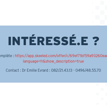
INTÉRESSÉ.E ?
omplète :
https://app.skeeled.com/offer/c/69ef71bf59a93260e
language=fr&show_description=true
Contact : Dr Emilie Evrard : 082/21.43.13 - 0496/48.55.70