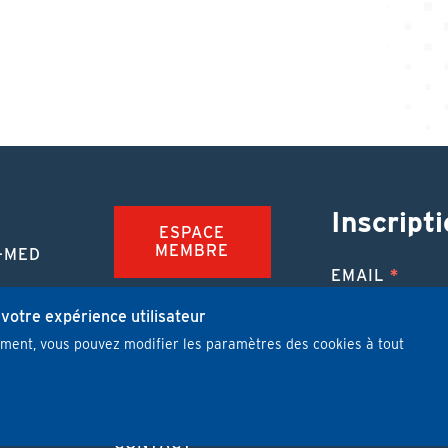
Inscripti
ESPACE
MEMBRE
-MED
EMAIL
TION
FAQ
NUE
 votre expérience utilisateur
mment, vous pouvez modifier les paramètres des cookies à tout
JOBS
 MÉDICALE
J'ai lu et j'
PUBLIER UN
ARTICLE
CONTACT