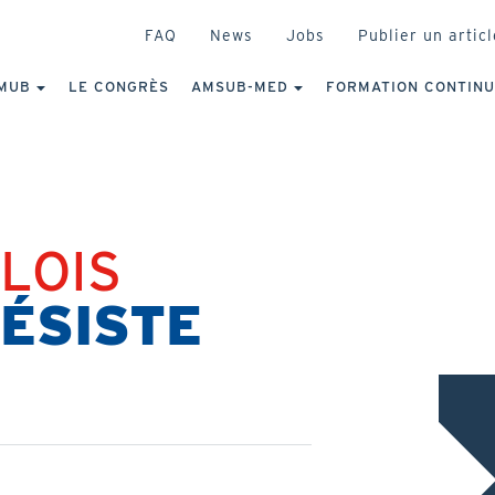
HEADER
FAQ
News
Jobs
Publier un articl
IGATION
NCIPALE
MUB
LE CONGRÈS
AMSUB-MED
FORMATION CONTIN
LOIS
ÉSISTE