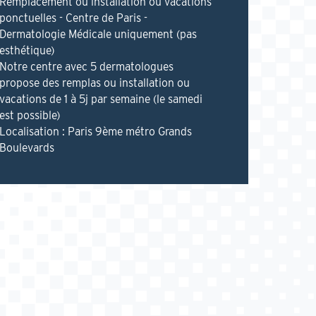
Remplacement ou installation ou vacations
ponctuelles - Centre de Paris -
Dermatologie Médicale uniquement (pas
esthétique)
Notre centre avec 5 dermatologues
propose des remplas ou installation ou
vacations de 1 à 5j par semaine (le samedi
est possible)
Localisation : Paris 9ème métro Grands
Boulevards