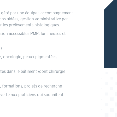
ent géré par une équipe : accompagnement
ons aidées, gestion administrative par
ur les prélèvements histologiques.
ation accessibles PMR, lumineuses et
)
re, oncologie, peaux pigmentées,
tes dans le bâtiment (dont chirurgie
, formations, projets de recherche
uverte aux praticiens qui souhaitent