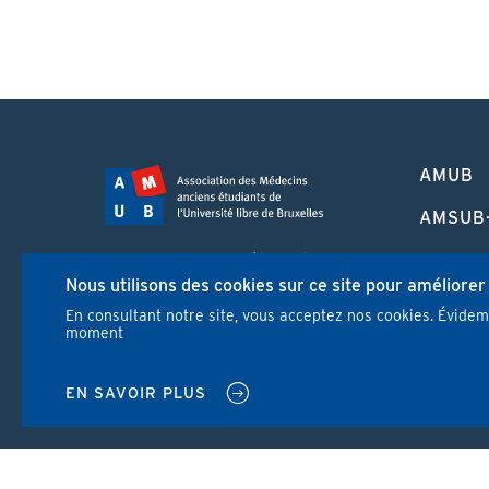
PIED
AMUB
DE
PAGE
AMSUB
FORMA
Campus Erasme - Bâtiment J
CONTI
Nous utilisons des cookies sur ce site pour améliorer
Route de Lennik 808/612
1070 Bruxelles
En consultant notre site, vous acceptez nos cookies. Évide
REVUE
moment
+32 2 555 67 94
info@amub-ulb.be
NEWS
SOCIAL
EN SAVOIR PLUS
NETWORKS
MENU