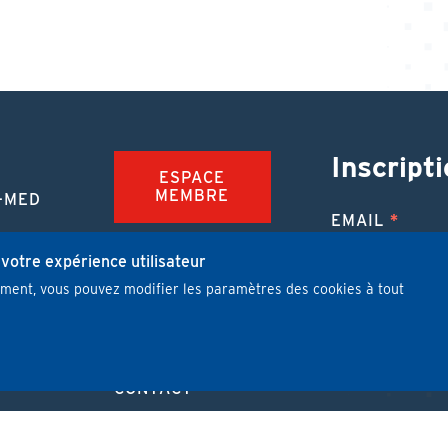
Inscripti
ESPACE
MEMBRE
-MED
EMAIL
TION
FAQ
NUE
 votre expérience utilisateur
mment, vous pouvez modifier les paramètres des cookies à tout
JOBS
 MÉDICALE
J'ai lu et j'
PUBLIER UN
ARTICLE
CONTACT