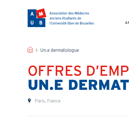
Aller
au
NAV
contenu
PRI
principal
A
FIL
Un.e dermatologue
D'ARIANE
OFFRES D’EMP
Titre
UN.E DERMA
Lieu
Paris, France