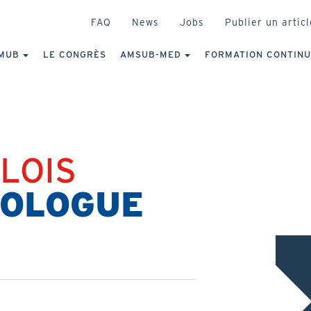
HEADER
FAQ
News
Jobs
Publier un articl
IGATION
NCIPALE
MUB
LE CONGRÈS
AMSUB-MED
FORMATION CONTIN
LOIS
TOLOGUE