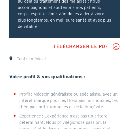
au-delà du traitement des maladies : nous
accompagnons et soutenons nos patients,
corps, esprit et âme, afin de les aider à vivre
plus longtemps, en meilleure santé et avec plus
de vitalité.
PD
TÉLÉCHARGER LE PDF
Lieu
Centre médical
Votre profil & vos qualifications :
Annonce
Profil : Médecin généraliste ou spécialiste, avec un
intérêt marqué pour les thérapies hormonales, les
thérapies nutritionnelles et de la longévité.
Experience : L’expérience n’est pas un critère
déterminant. Nous privilégions la passion, la
curiosité et le désir d’avoir un impact positif et