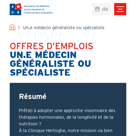
Aller
(
0
)
au
contenu
principal
FIL
Un.e médecin généraliste ou spécialiste
D'ARIANE
OFFRES D’EMPLOIS
Titre
UN.E MÉDECIN
GÉNÉRALISTE OU
SPÉCIALISTE
Résumé
Prêt(e) à adopter une approche visionnaire des
thérapies hormonales, de la longévité et de la
nutrition ?
À la Clinique Hertoghe, notre mission va bien