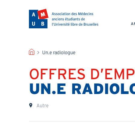
Aller
au
NAV
contenu
PRI
principal
A
FIL
Un.e radiologue
D'ARIANE
OFFRES D’EMP
Titre
UN.E RADIOL
Lieu
Autre