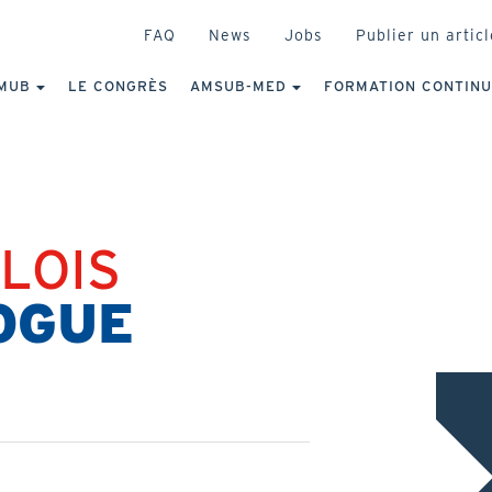
HEADER
FAQ
News
Jobs
Publier un articl
IGATION
NCIPALE
MUB
LE CONGRÈS
AMSUB-MED
FORMATION CONTIN
LOIS
OGUE