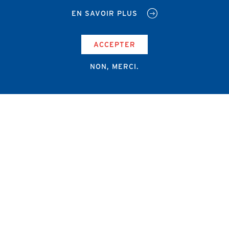
EN SAVOIR PLUS
ACCEPTER
NON, MERCI.
Campus Erasme - Bâtiment J
Route de Lennik 808/612
1070 Bruxelles
+32 2 555 67 94
info@amub-ulb.be
SOCIAL
NETWORKS
MENU
PIED
AMUB
DE
PAGE
AMSUB-MED
FORMATION CONTINUE