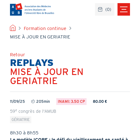
Aller
(
0
)
au
contenu
principal
FIL
Formation continue
MISE À JOUR EN GERIATRIE
D'ARIANE
Retour
REPLAYS
MISE À JOUR EN
Titre
GERIATRIE
11/09/25
205min
INAMI: 3.50 CP
80.00 €
Durée
e
59
congrès de l'AMUB
GÉRIATRIE
8h30 à 8h55
Le modèle ICOPE : le défi du vieillissement en santé à