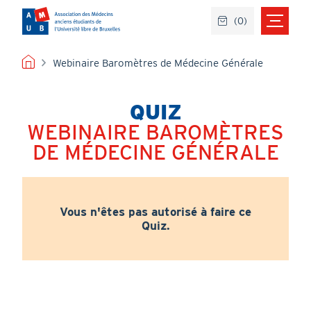
Aller
(
0
)
au
contenu
principal
FIL
Webinaire Baromètres de Médecine Générale
D'ARIANE
QUIZ
WEBINAIRE BAROMÈTRES
DE MÉDECINE GÉNÉRALE
Vous n'êtes pas autorisé à faire ce
Quiz.