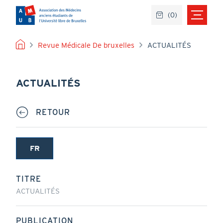
Aller
(
0
)
au
contenu
principal
FIL
Revue Médicale De bruxelles
ACTUALITÉS
D'ARIANE
ACTUALITÉS
RETOUR
FR
(onglet
actif)
TITRE
ACTUALITÉS
PUBLICATION