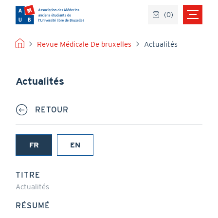
Aller
(
0
)
au
contenu
principal
FIL
Revue Médicale De bruxelles
Actualités
D'ARIANE
Actualités
RETOUR
FR
EN
(onglet
actif)
TITRE
Actualités
RÉSUMÉ