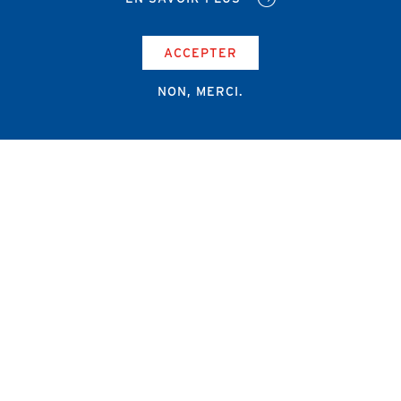
ACCEPTER
NON, MERCI.
Campus Erasme - Bâtiment J
Route de Lennik 808/612
1070 Bruxelles
+32 2 555 67 94
info@amub-ulb.be
SOCIAL
NETWORKS
MENU
PIED
AMUB
DE
PAGE
AMSUB-MED
FORMATION CONTINUE