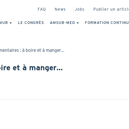
HEADER
FAQ
News
Jobs
Publier un articl
IGATION
NCIPALE
MUB
LE CONGRÈS
AMSUB-MED
FORMATION CONTIN
imentaires : à boire et à manger…
boire et à manger…