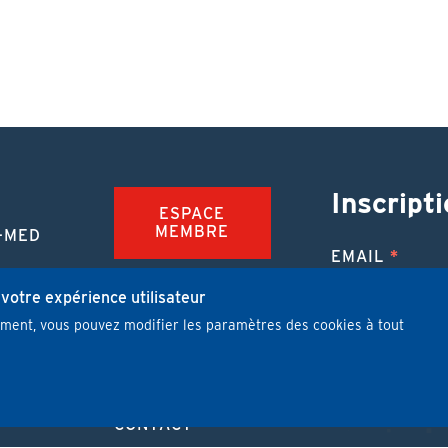
Inscripti
ESPACE
MEMBRE
-MED
EMAIL
TION
FAQ
NUE
 votre expérience utilisateur
mment, vous pouvez modifier les paramètres des cookies à tout
JOBS
 MÉDICALE
J'ai lu et j'
PUBLIER UN
ARTICLE
CONTACT