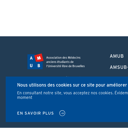
PIED
AMUB
DE
PAGE
AMSUB
FORMA
Campus Erasme - Bâtiment J
CONTI
Nous utilisons des cookies sur ce site pour améliorer
Route de Lennik 808/612
1070 Bruxelles
En consultant notre site, vous acceptez nos cookies. Évide
REVUE
moment
+32 2 555 67 94
info@amub-ulb.be
NEWS
SOCIAL
EN SAVOIR PLUS
NETWORKS
MENU