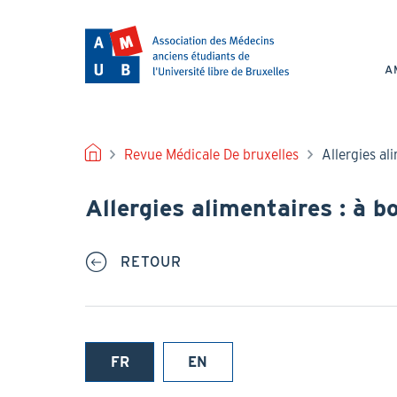
Aller
au
NAV
contenu
PRI
principal
A
FIL
Revue Médicale De bruxelles
Allergies al
D'ARIANE
Allergies alimentaires : à 
RETOUR
FR
EN
(onglet