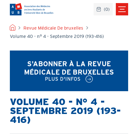
Aller
(
0
)
au
contenu
principal
FIL
Revue Médicale De bruxelles
Volume 40 - n° 4 - Septembre 2019 (193-416)
D'ARIANE
S'ABONNER À LA REVUE
MÉDICALE DE BRUXELLES
PLUS D'INFOS
VOLUME 40 - N° 4 -
SEPTEMBRE 2019 (193-
416)