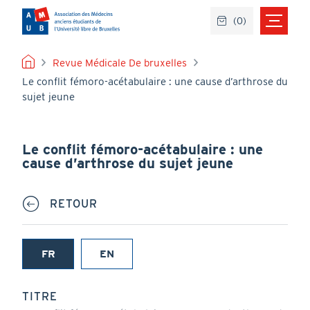
Aller
(
0
)
au
contenu
principal
FIL
Revue Médicale De bruxelles
Le conflit fémoro-acétabulaire : une cause d’arthrose du
D'ARIANE
sujet jeune
Le conflit fémoro-acétabulaire : une
cause d’arthrose du sujet jeune
RETOUR
FR
EN
(onglet
actif)
TITRE