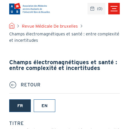
Aller
(
0
)
au
contenu
principal
FIL
Revue Médicale De bruxelles
Champs électromagnétiques et santé : entre complexité
D'ARIANE
et incertitudes
Champs électromagnétiques et santé :
entre complexité et incertitudes
RETOUR
FR
EN
(onglet
actif)
TITRE