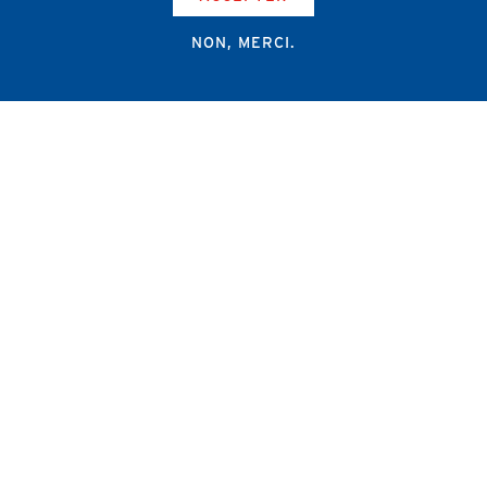
NON, MERCI.
Campus Erasme - Bâtiment J
Route de Lennik 808/612
1070 Bruxelles
+32 2 555 67 94
info@amub-ulb.be
SOCIAL
NETWORKS
MENU
PIED
AMUB
DE
PAGE
AMSUB-MED
FORMATION CONTINUE
REVUE MÉDICALE
NEWS