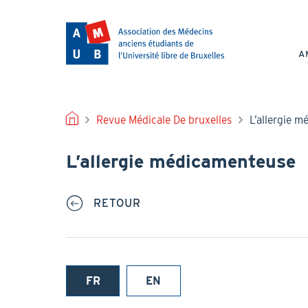
Aller
au
NAV
contenu
PRI
principal
A
FIL
Revue Médicale De bruxelles
L’allergie 
D'ARIANE
L’allergie médicamenteuse
RETOUR
FR
EN
(onglet