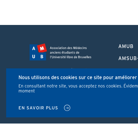
PIED
AMUB
DE
PAGE
AMSUB
FORMA
Campus Erasme - Bâtiment J
CONTI
Nous utilisons des cookies sur ce site pour améliorer
Route de Lennik 808/612
1070 Bruxelles
En consultant notre site, vous acceptez nos cookies. Évide
REVUE
moment
+32 2 555 67 94
info@amub-ulb.be
NEWS
SOCIAL
EN SAVOIR PLUS
NETWORKS
MENU