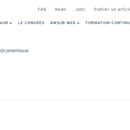
HEADER
FAQ
News
Jobs
Publier un articl
IGATION
NCIPALE
MUB
LE CONGRÈS
AMSUB-MED
FORMATION CONTIN
médicamenteuse