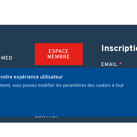
Inscripti
ESPACE
MEMBRE
-MED
EMAIL
TION
FAQ
NUE
 votre expérience utilisateur
mment, vous pouvez modifier les paramètres des cookies à tout
JOBS
 MÉDICALE
J'ai lu et j'
PUBLIER UN
ARTICLE
CONTACT