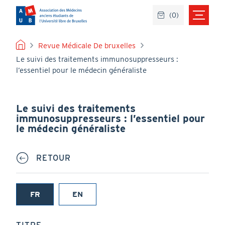
Aller
(
0
)
au
contenu
principal
FIL
Revue Médicale De bruxelles
Le suivi des traitements immunosuppresseurs :
D'ARIANE
l’essentiel pour le médecin généraliste
Le suivi des traitements
immunosuppresseurs : l’essentiel pour
le médecin généraliste
RETOUR
FR
EN
(onglet
actif)