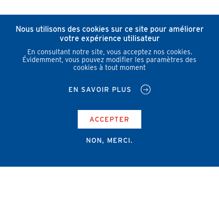
Nous utilisons des cookies sur ce site pour améliorer
votre expérience utilisateur
En consultant notre site, vous acceptez nos cookies.
Évidemment, vous pouvez modifier les paramètres des
cookies à tout moment
EN SAVOIR PLUS
ACCEPTER
NON, MERCI.
Campus Erasme - Bâtiment J
Route de Lennik 808/612
1070 Bruxelles
+32 2 555 67 94
info@amub-ulb.be