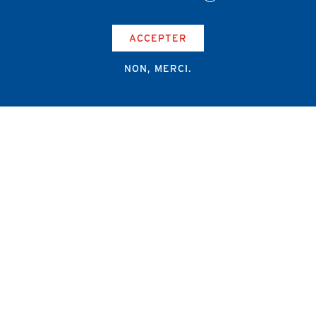
ACCEPTER
NON, MERCI.
Campus Erasme - Bâtiment J
Route de Lennik 808/612
1070 Bruxelles
+32 2 555 67 94
info@amub-ulb.be
SOCIAL
NETWORKS
MENU
PIED
AMUB
DE
PAGE
AMSUB-MED
FORMATION CONTINUE
REVUE MÉDICALE