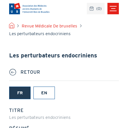
Aller
(
0
)
au
contenu
principal
FIL
Revue Médicale De bruxelles
Les perturbateurs endocriniens
D'ARIANE
Les perturbateurs endocriniens
RETOUR
FR
EN
(onglet
actif)
TITRE
Les perturbateurs endocriniens