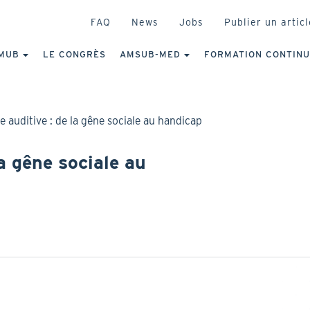
HEADER
FAQ
News
Jobs
Publier un articl
IGATION
NCIPALE
MUB
LE CONGRÈS
AMSUB-MED
FORMATION CONTIN
e auditive : de la gêne sociale au handicap
la gêne sociale au