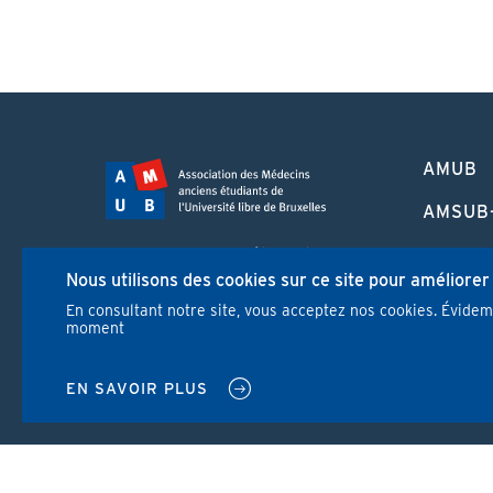
PIED
AMUB
DE
PAGE
AMSUB
FORMA
Campus Erasme - Bâtiment J
CONTI
Nous utilisons des cookies sur ce site pour améliorer
Route de Lennik 808/612
1070 Bruxelles
En consultant notre site, vous acceptez nos cookies. Évide
REVUE
moment
+32 2 555 67 94
info@amub-ulb.be
NEWS
SOCIAL
EN SAVOIR PLUS
NETWORKS
MENU