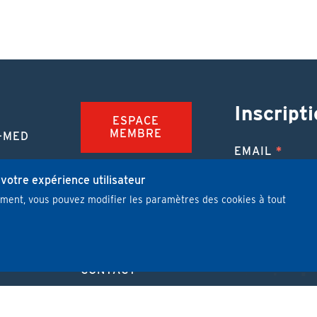
Inscripti
ESPACE
MEMBRE
-MED
EMAIL
TION
FAQ
NUE
 votre expérience utilisateur
mment, vous pouvez modifier les paramètres des cookies à tout
JOBS
 MÉDICALE
J'ai lu et j'
PUBLIER UN
ARTICLE
CONTACT