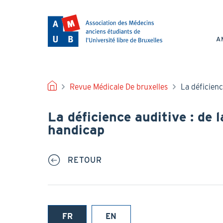
Aller
au
NAV
contenu
PRI
principal
A
FIL
Revue Médicale De bruxelles
La déficienc
D'ARIANE
La déficience auditive : de 
handicap
RETOUR
FR
EN