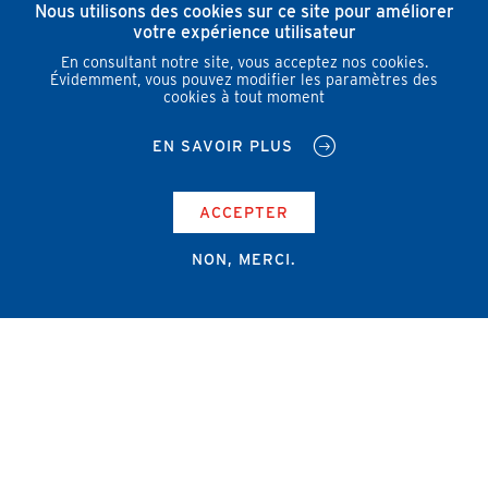
Nous utilisons des cookies sur ce site pour améliorer
votre expérience utilisateur
En consultant notre site, vous acceptez nos cookies.
Évidemment, vous pouvez modifier les paramètres des
cookies à tout moment
EN SAVOIR PLUS
ACCEPTER
NON, MERCI.
Campus Erasme - Bâtiment J
Route de Lennik 808/612
1070 Bruxelles
+32 2 555 67 94
info@amub-ulb.be
SOCIAL
NETWORKS