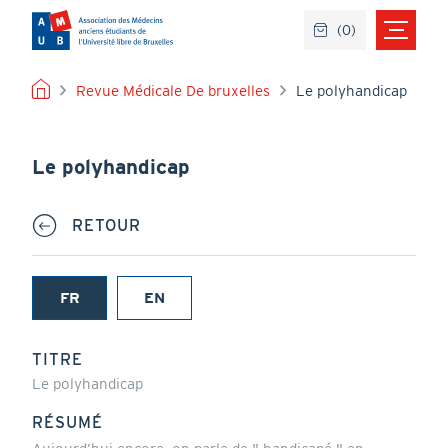
Aller
(
0
)
au
contenu
principal
FIL
Revue Médicale De bruxelles
Le polyhandicap
D'ARIANE
Le polyhandicap
RETOUR
FR
EN
(onglet
actif)
TITRE
Le polyhandicap
RÉSUMÉ