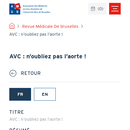
Aller
(
0
)
au
contenu
principal
FIL
Revue Médicale De bruxelles
AVC : n’oubliez pas l’aorte !
D'ARIANE
AVC : n’oubliez pas l’aorte !
RETOUR
FR
EN
(onglet
actif)
TITRE
AVC : n’oubliez pas l’aorte !