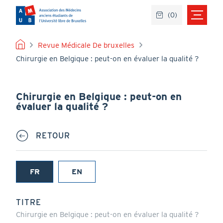
Aller
(
0
)
au
contenu
principal
FIL
Revue Médicale De bruxelles
Chirurgie en Belgique : peut-on en évaluer la qualité ?
D'ARIANE
Chirurgie en Belgique : peut-on en
évaluer la qualité ?
RETOUR
FR
EN
(onglet
actif)
TITRE
Chirurgie en Belgique : peut-on en évaluer la qualité ?