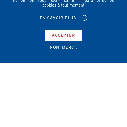
Évidemment, vous pouvez modifier les paramètres des
cookies à tout moment
EN SAVOIR PLUS
ACCEPTER
NON, MERCI.
Campus Erasme - Bâtiment J
Route de Lennik 808/612
1070 Bruxelles
+32 2 555 67 94
info@amub-ulb.be
SOCIAL
NETWORKS
MENU
PIED
AMUB
DE
PAGE
AMSUB-MED