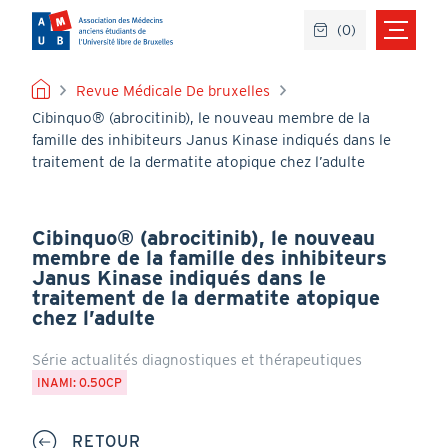
Aller
(
0
)
au
contenu
principal
FIL
Revue Médicale De bruxelles
Cibinquo® (abrocitinib), le nouveau membre de la
D'ARIANE
famille des inhibiteurs Janus Kinase indiqués dans le
traitement de la dermatite atopique chez l’adulte
Cibinquo® (abrocitinib), le nouveau
membre de la famille des inhibiteurs
Janus Kinase indiqués dans le
traitement de la dermatite atopique
chez l’adulte
Série actualités diagnostiques et thérapeutiques
INAMI: 0.50CP
RETOUR