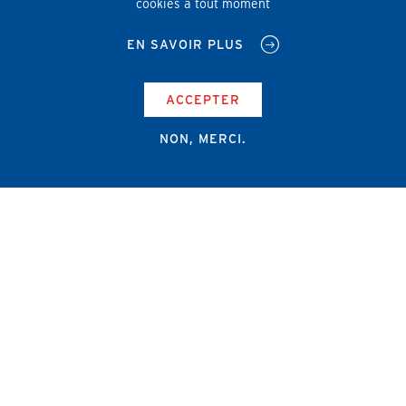
cookies à tout moment
EN SAVOIR PLUS
ACCEPTER
NON, MERCI.
Campus Erasme - Bâtiment J
Route de Lennik 808/612
1070 Bruxelles
+32 2 555 67 94
info@amub-ulb.be
SOCIAL
NETWORKS
MENU
PIED
AMUB
DE
PAGE
AMSUB-MED