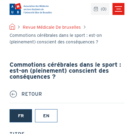
Aller
(
0
)
au
contenu
principal
FIL
Revue Médicale De bruxelles
Commotions cérébrales dans le sport : est-on
D'ARIANE
(pleinement) conscient des conséquences ?
Commotions cérébrales dans le sport :
est-on (pleinement) conscient des
conséquences ?
RETOUR
FR
EN
(onglet
actif)