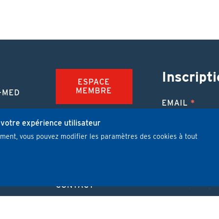
Inscripti
ESPACE
MEMBRE
-MED
EMAIL
TION
FAQ
NUE
 votre expérience utilisateur
mment, vous pouvez modifier les paramètres des cookies à tout
JOBS
 MÉDICALE
J'ai lu et j'
PUBLIER UN
ARTICLE
CONTACT