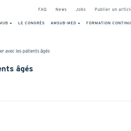
HEADER
FAQ
News
Jobs
Publier un articl
IGATION
NCIPALE
MUB
LE CONGRÈS
AMSUB-MED
FORMATION CONTIN
 avec les patients âgés
ents âgés