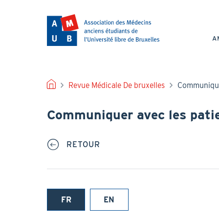
Aller
au
NAV
contenu
PRI
principal
A
FIL
Revue Médicale De bruxelles
Communiquer
D'ARIANE
Communiquer avec les pati
RETOUR
FR
EN
(onglet