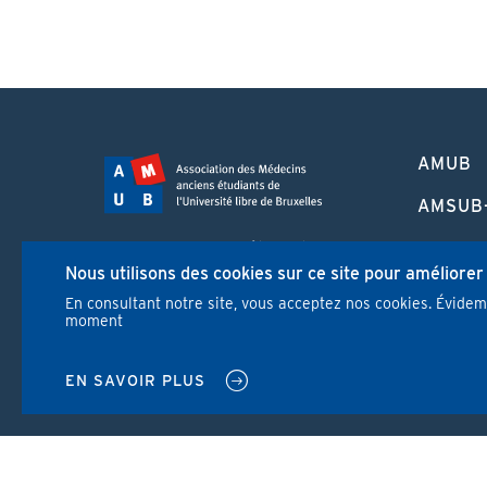
PIED
AMUB
DE
PAGE
AMSUB
FORMA
Campus Erasme - Bâtiment J
CONTI
Nous utilisons des cookies sur ce site pour améliorer
Route de Lennik 808/612
1070 Bruxelles
En consultant notre site, vous acceptez nos cookies. Évide
REVUE
moment
+32 2 555 67 94
info@amub-ulb.be
NEWS
SOCIAL
EN SAVOIR PLUS
NETWORKS
MENU