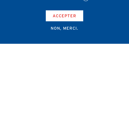
ACCEPTER
NON, MERCI.
Campus Erasme - Bâtiment J
Route de Lennik 808/612
1070 Bruxelles
+32 2 555 67 94
info@amub-ulb.be
SOCIAL
NETWORKS
MENU
PIED
AMUB
DE
PAGE
AMSUB-MED
FORMATION CONTINUE
REVUE MÉDICALE