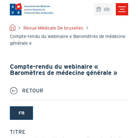
Aller
(
0
)
au
contenu
principal
FIL
Revue Médicale De bruxelles
Compte-rendu du webinaire « Baromètres de médecine
D'ARIANE
générale »
Compte-rendu du webinaire «
Baromètres de médecine générale »
RETOUR
FR
(onglet
actif)
TITRE