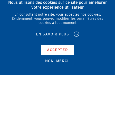
Nous utilisons des cookies sur ce site pour améliorer
votre expérience utilisateur
En consultant notre site, vous acceptez nos cookies.
Évidemment, vous pouvez modifier les paramètres des
cookies à tout moment
EN SAVOIR PLUS
ACCEPTER
NON, MERCI.
Campus Erasme - Bâtiment J
Route de Lennik 808/612
1070 Bruxelles
+32 2 555 67 94
info@amub-ulb.be
SOCIAL
NETWORKS