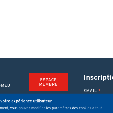
Inscripti
ESPACE
MEMBRE
-MED
EMAIL
TION
FAQ
NUE
 votre expérience utilisateur
mment, vous pouvez modifier les paramètres des cookies à tout
JOBS
 MÉDICALE