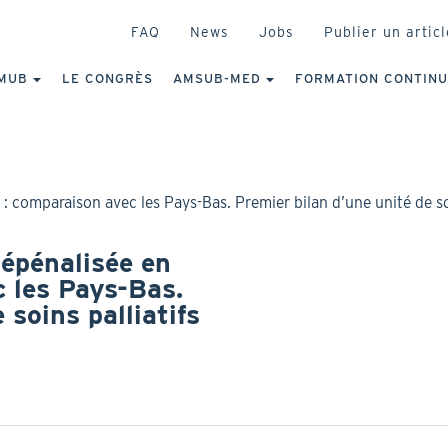
HEADER
FAQ
News
Jobs
Publier un articl
IGATION
NCIPALE
MUB
LE CONGRÈS
AMSUB-MED
FORMATION CONTIN
 comparaison avec les Pays-Bas. Premier bilan d’une unité de soi
épénalisée en
c les Pays-Bas.
 soins palliatifs