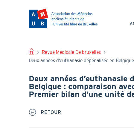
Aller
au
NAV
contenu
PRI
principal
A
FIL
Revue Médicale De bruxelles
Deux années d’euthanasie dépénalisée en Belgique :
D'ARIANE
Deux années d’euthanasie d
Belgique : comparaison ave
Premier bilan d’une unité de
RETOUR