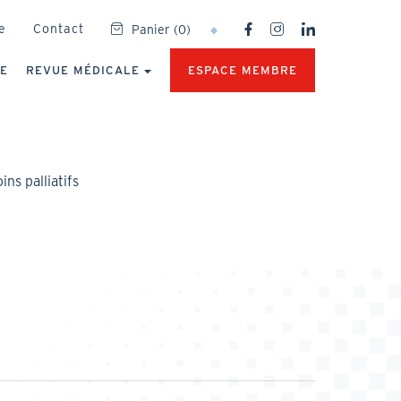
SOCIAL
e
Contact
Panier
(
0
)
NETWORKS
MENU
UE
REVUE MÉDICALE
ESPACE MEMBRE
ns palliatifs