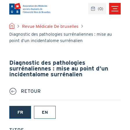
Aller
(
0
)
au
contenu
principal
FIL
Revue Médicale De bruxelles
Diagnostic des pathologies surrénaliennes : mise au
D'ARIANE
point d’un incidentalome surrénalien
Diagnostic des pathologies
surrénaliennes : mise au point d’un
incidentalome surrénalien
RETOUR
FR
EN
(onglet
actif)